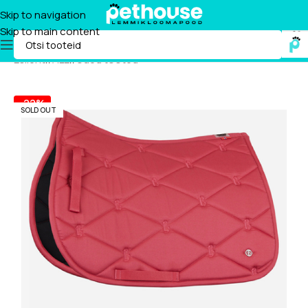
Skip to navigation
Skip to main content
Esileht
/
ALE
/
Uued tooted
-22%
SOLD OUT