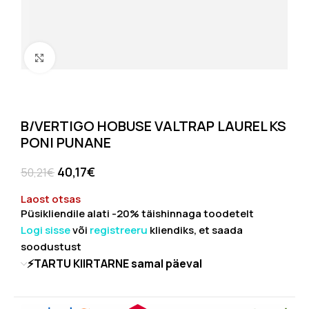
Click to enlarge
B/VERTIGO HOBUSE VALTRAP LAUREL KS
PONI PUNANE
40,17
€
50,21
€
Laost otsas
Püsikliendile alati -20% täishinnaga toodetelt
Logi sisse
või
registreeru
kliendiks, et saada
soodustust
⚡TARTU KIIRTARNE samal päeval