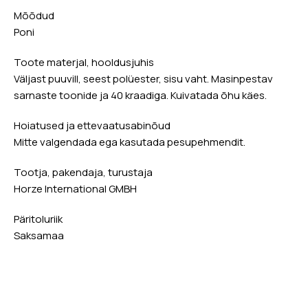
Mõõdud
Poni
Toote materjal, hooldusjuhis
Väljast puuvill, seest polüester, sisu vaht. Masinpestav
sarnaste toonide ja 40 kraadiga. Kuivatada õhu käes.
Hoiatused ja ettevaatusabinõud
Mitte valgendada ega kasutada pesupehmendit.
Tootja, pakendaja, turustaja
Horze International GMBH
Päritoluriik
Saksamaa