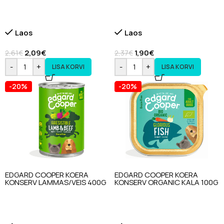
Laos
Laos
2,09
€
1,90
€
2,61
€
2,37
€
-
+
-
+
LISA KORVI
LISA KORVI
-20%
-20%
EDGARD COOPER KOERA
EDGARD COOPER KOERA
KONSERV LAMMAS/VEIS 400G
KONSERV ORGANIC KALA 100G