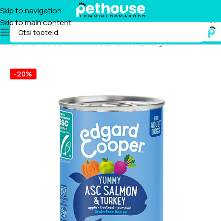
Skip to navigation
Skip to main content
Esileht
/
Koerad
/
Tavatoidud, maiused
/
Märgtoit
-20%