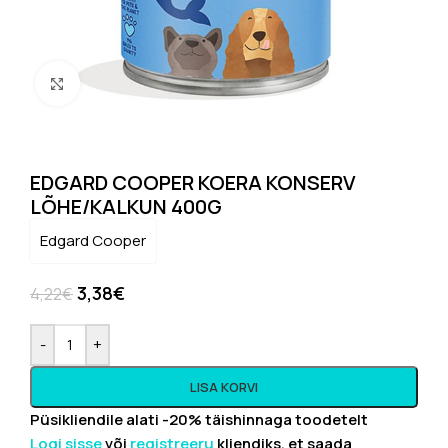
Click to enlarge
EDGARD COOPER KOERA KONSERV
LÕHE/KALKUN 400G
Edgard Cooper
3,38
€
4,22
€
-
+
LISA KORVI
Püsikliendile alati -20% täishinnaga toodetelt
Logi sisse
või
registreeru
kliendiks, et saada