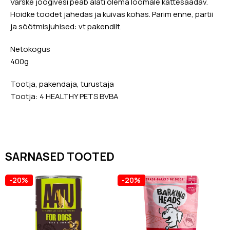
Värske joogivesi peab alati olema loomale kättesaadav.
Hoidke toodet jahedas ja kuivas kohas. Parim enne, partii
ja söötmisjuhised: vt pakendilt.
Netokogus
400g
Tootja, pakendaja, turustaja
Tootja: 4 HEALTHY PETS BVBA
SARNASED TOOTED
-20%
-20%