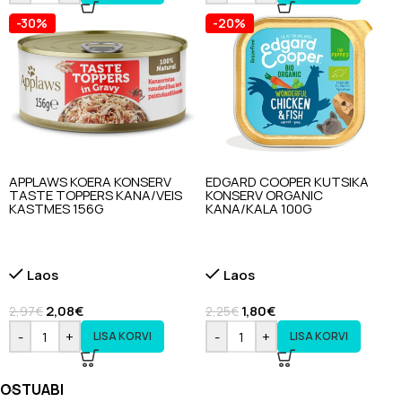
-30%
-20%
APPLAWS KOERA KONSERV
EDGARD COOPER KUTSIKA
TASTE TOPPERS KANA/VEIS
KONSERV ORGANIC
KASTMES 156G
KANA/KALA 100G
Laos
Laos
2,08
€
1,80
€
2,97
€
2,25
€
-
+
-
+
LISA KORVI
LISA KORVI
OSTUABI