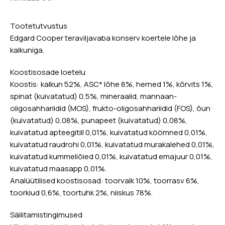
Tootetutvustus
Edgard Cooper teraviljavaba konserv koertele lõhe ja
kalkuniga.
Koostisosade loetelu
Koostis: kalkun 52%, ASC* lõhe 8%, herned 1%, kõrvits 1%,
spinat (kuivatatud) 0,5%, mineraalid, mannaan-
oligosahhariidid (MOS), frukto-oligosahhariidid (FOS), õun
(kuivatatud) 0,08%, punapeet (kuivatatud) 0,08%,
kuivatatud apteegitill 0,01%, kuivatatud köömned 0,01%,
kuivatatud raudrohi 0,01%, kuivatatud murakalehed 0,01%,
kuivatatud kummeliõied 0,01%, kuivatatud emajuur 0,01%,
kuivatatud maasapp 0,01%.
Analüütilised koostisosad: toorvalk 10%, toorrasv 6%,
toorkiud 0,6%, toortuhk 2%, niiskus 78%.
Säilitamistingimused