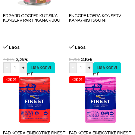
EDGARD COOPER KUTSIKA
ENCORE KOERA KONSERV
KONSERV PART/KANA 400G
KANA/RIIS 156G N1
Laos
Laos
3,38
€
2,16
€
4,23
€
2,70
€
-
+
-
+
LISA KORVI
LISA KORVI
-20%
-20%
F4D KOERA EINEKOTIKE FINEST
F4D KOERA EINEKOTIKE FINEST