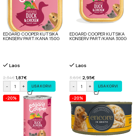
EDGARD COOPER KUTSIKA
EDGARD COOPER KUTSIKA
KONSERV PART/KANA 150G
KONSERV PART/KANA 300G
Laos
Laos
1,87
€
2,95
€
2,34
€
3,69
€
-
+
-
+
LISA KORVI
LISA KORVI
-20%
-20%