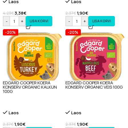
Laos
Laos
3,38
€
1,90
€
4,23
€
2,37
€
-
+
-
+
LISA KORVI
LISA KORVI
-20%
-20%
EDGARD COOPER KOERA
EDGARD COOPER KOERA
KONSERV ORGANIC KALKUN
KONSERV ORGANIC VEIS 100G
100G
Laos
Laos
1,90
€
1,90
€
2,37
€
2,37
€