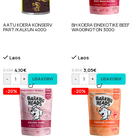
AATU KOERA KONSERV
BH KOERA EINEKOTIKE BEEF
PART/KALKUN 400G
WAGGINGTON 300G
Laos
Laos
4,10
€
3,05
€
5,13
€
3,81
€
-
+
-
+
LISA KORVI
LISA KORVI
-20%
-20%