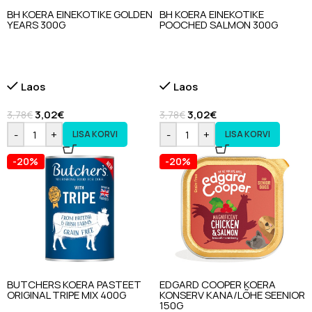
BH KOERA EINEKOTIKE GOLDEN
BH KOERA EINEKOTIKE
YEARS 300G
POOCHED SALMON 300G
Laos
Laos
3,02
€
3,02
€
3,78
€
3,78
€
-
+
-
+
LISA KORVI
LISA KORVI
-20%
-20%
BUTCHERS KOERA PASTEET
EDGARD COOPER KOERA
ORIGINAL TRIPE MIX 400G
KONSERV KANA/LÕHE SEENIOR
150G