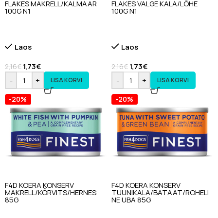
FLAKES MAKRELL/KALMAAR
FLAKES VALGE KALA/LÕHE
100G N1
100G N1
Laos
Laos
1,73
€
1,73
€
2,16
€
2,16
€
-
+
-
+
LISA KORVI
LISA KORVI
-20%
-20%
F4D KOERA KONSERV
F4D KOERA KONSERV
MAKRELL/KÕRVITS/HERNES
TUUNIKALA/BATAAT/ROHELI
85G
NE UBA 85G