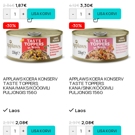
1,87
€
3,30
€
2,34
€
4,12
€
-
+
-
+
LISA KORVI
LISA KORVI
-30%
-30%
APPLAWS KOERA KONSERV
APPLAWS KOERA KONSERV
TASTE TOPPERS
TASTE TOPPERS
KANA/MAKS/KÖÖGIVILI
KANA/SINK/KÖÖGIVILI
PULJONGIS 156G
PULJONGIS 156G
Laos
Laos
2,08
€
2,08
€
2,97
€
2,97
€
-
+
-
+
LISA KORVI
LISA KORVI