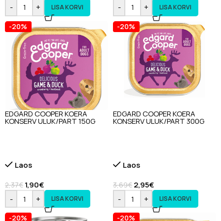
-
+
-
+
LISA KORVI
LISA KORVI
-20%
-20%
EDGARD COOPER KOERA
EDGARD COOPER KOERA
KONSERV ULUK/PART 150G
KONSERV ULUK/PART 300G
Laos
Laos
1,90
€
2,95
€
2,37
€
3,69
€
-
+
-
+
LISA KORVI
LISA KORVI
-20%
-20%