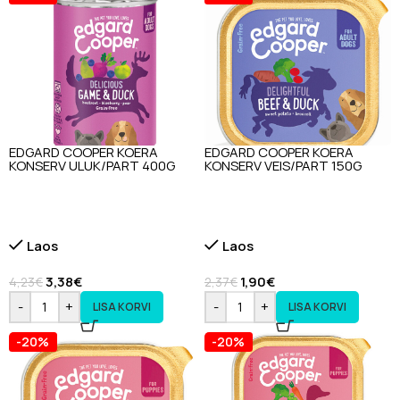
EDGARD COOPER KOERA
EDGARD COOPER KOERA
KONSERV ULUK/PART 400G
KONSERV VEIS/PART 150G
Laos
Laos
3,38
€
1,90
€
4,23
€
2,37
€
-
+
-
+
LISA KORVI
LISA KORVI
-20%
-20%