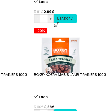
Laos
2,89
€
3,61
€
-
+
LISA KORVI
-20%
 TRAINERS 100G
BOXBY KOERA MAIUS LAMB TRAINERS 100G
Laos
2,88
€
3,60
€