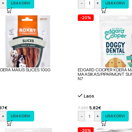
+
-
+
LISA KORVI
LISA KORVI
-20%
OERA MAIUS SLICES 100G
EDGARD COOPER KOERA M
MAASIKAS/PIPARMÜNT SU
N7
Laos
87
€
5,82
€
7,28
€
+
-
+
LISA KORVI
LISA KORVI
-20%