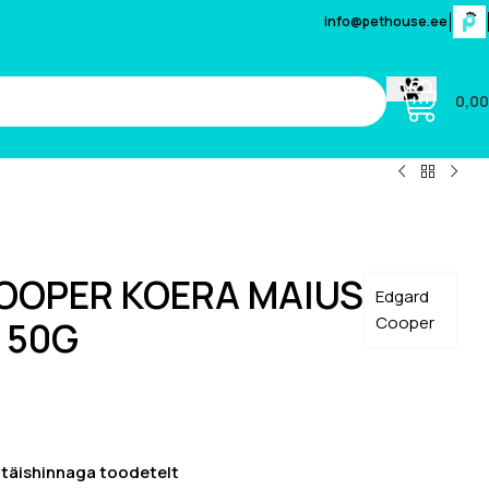
info@pethouse.ee
0,00
OOPER KOERA MAIUS
Edgard
Cooper
S 50G
% täishinnaga toodetelt