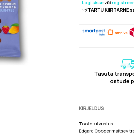
Logi sisse
või
registree
⚡TARTU KIIRTARNE s
Tasuta transpo
ostude p
KIRJELDUS
Tootetutvustus
Edgard Cooper maitsev tr