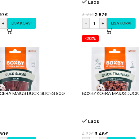
Laos
97
€
2,87
€
3,59
€
+
-
+
LISA KORVI
LISA KORVI
-20%
OERA MAIUS DUCK SLICES 90G
BOXBY KOERA MAIUS DUCK
Laos
,60
€
3,46
€
4,32
€