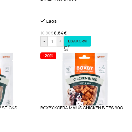
Laos
8,64
€
10,80
€
-
+
LISA KORVI
-20%
 STICKS
BOXBY KOERA MAIUS CHICKEN BITES 90G