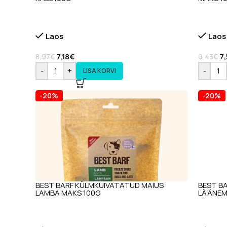
Laos
Laos
7,18
€
7
8,97
€
9,43
€
-
+
-
LISA KORVI
-20%
-20%
BEST BARF KÜLMKUIVATATUD MAIUS
BEST B
LAMBA MAKS 100G
LÄÄNEME