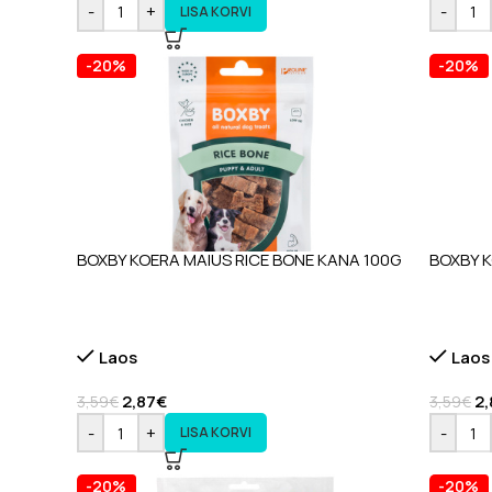
-
+
-
LISA KORVI
-20%
-20%
BOXBY KOERA MAIUS RICE BONE KANA 100G
BOXBY K
Laos
Laos
2,87
€
2,
3,59
€
3,59
€
-
+
-
LISA KORVI
-20%
-20%