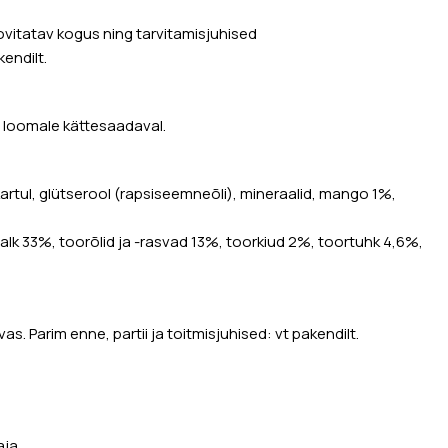
vitatav kogus ning tarvitamisjuhised
endilt.
i loomale kättesaadaval.
kartul, glütserool (rapsiseemneõli), mineraalid, mango 1%,
valk 33%, toorõlid ja -rasvad 13%, toorkiud 2%, toortuhk 4,6%,
as. Parim enne, partii ja toitmisjuhised: vt pakendilt.
aja