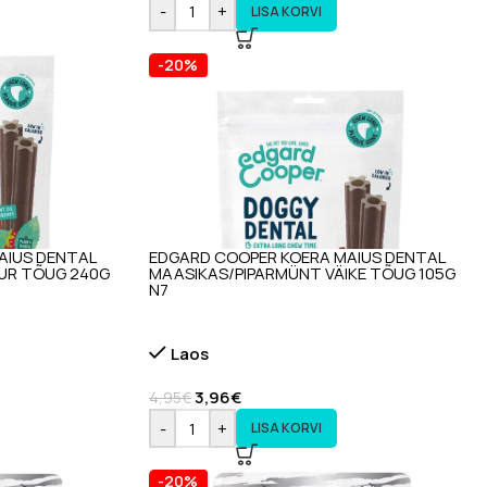
-
+
LISA KORVI
-20%
AIUS DENTAL
EDGARD COOPER KOERA MAIUS DENTAL
UR TÕUG 240G
MAASIKAS/PIPARMÜNT VÄIKE TÕUG 105G
N7
Laos
3,96
€
4,95
€
-
+
LISA KORVI
-20%