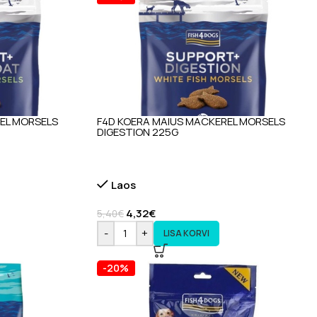
EL MORSELS
F4D KOERA MAIUS MACKEREL MORSELS
DIGESTION 225G
Laos
4,32
€
5,40
€
-
+
LISA KORVI
-20%