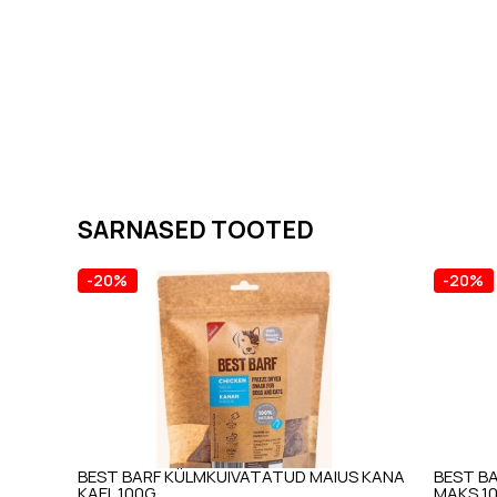
SARNASED TOOTED
-20%
-20%
BEST BARF KÜLMKUIVATATUD MAIUS KANA
BEST B
KAEL 100G
MAKS 1