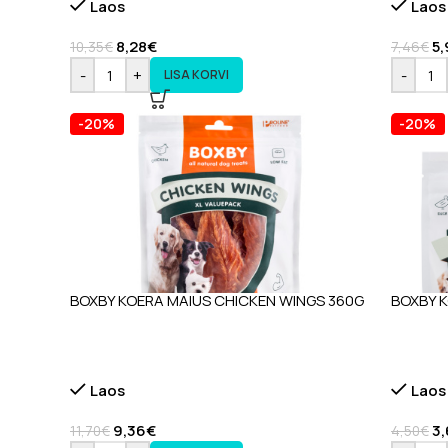
Laos
Laos
8,28
€
5,
10,35
€
7,46
€
-
+
-
LISA KORVI
-20%
-20%
BOXBY KOERA MAIUS CHICKEN WINGS 360G
BOXBY K
Laos
Laos
9,36
€
3
11,70
€
4,50
€