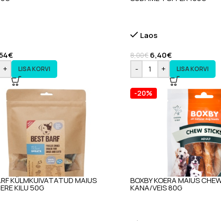
Laos
,54
€
6,40
€
8,00
€
+
-
+
LISA KORVI
LISA KORVI
-20%
ARF KÜLMKUIVATATUD MAIUS
BOXBY KOERA MAIUS CHEW
RE KILU 50G
KANA/VEIS 80G