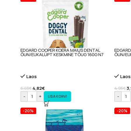
EDGARD COOPER KOERA MAIUS DENTAL
EDGARD
ÕUN/EUKALÜPT KESKMINE TÕUG 160G N7
ÕUN/EU
Laos
Laos
4,82
€
3
6,03
€
4,95
€
-
+
-
LISA KORVI
-20%
-20%