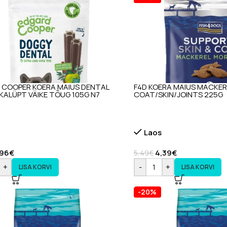
 COOPER KOERA MAIUS DENTAL
F4D KOERA MAIUS MACKER
KALÜPT VÄIKE TÕUG 105G N7
COAT/SKIN/JOINTS 225G
Laos
,96
€
4,39
€
5,49
€
+
-
+
LISA KORVI
LISA KORVI
-20%