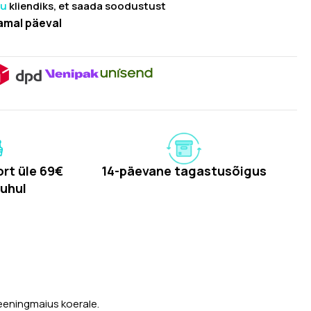
ru
kliendiks, et saada soodustust
amal päeval
rt üle 69€
14-päevane tagastusõigus
uhul
eeningmaius koerale.