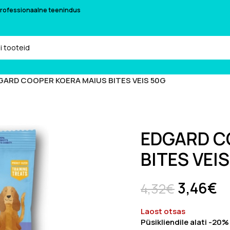
 professionaalne teenindus
GARD COOPER KOERA MAIUS BITES VEIS 50G
EDGARD C
BITES VEI
3,46
€
4,32
€
Laost otsas
Püsikliendile alati -20