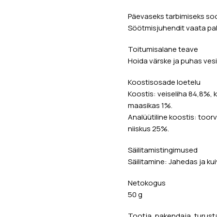
Päevaseks tarbimiseks soo
Söötmisjuhendit vaata pak
Toitumisalane teave
Hoida värske ja puhas ves
Koostisosade loetelu
Koostis: veiseliha 84,8%, 
maasikas 1%.
Analüütiline koostis: toor
niiskus 25%.
Säilitamistingimused
Säilitamine: Jahedas ja kuiv
Netokogus
50 g
Tootja, pakendaja, turust