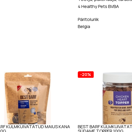
4 Healthy Pets BVBA
Päritoluriik
Belgia
-20%
ARF KÜLMKUIVATATUD MAIUS KANA
BEST BARF KÜLMKUIVATA
00G
SÜDAME TOPPER 100G