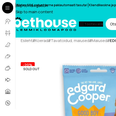
Skip to navigation
Alates 69€ ostust tarne pakiautomaati tasuta!
Kliendikeskne ja
Skip to main content
Tootevalik
Esileht
/
Koerad
/
Tavatoidud, maiused
/
Maiused
/
ED
-20%
SOLD OUT